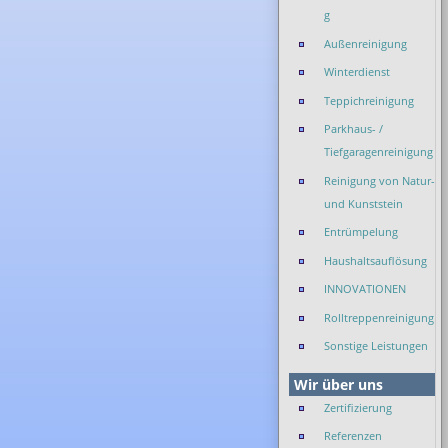
g
Außenreinigung
Winterdienst
Teppichreinigung
Parkhaus- /
Tiefgaragenreinigung
Reinigung von Natur-
und Kunststein
Entrümpelung
Haushaltsauflösung
INNOVATIONEN
Rolltreppenreinigung
Sonstige Leistungen
Wir über uns
Zertifizierung
Referenzen