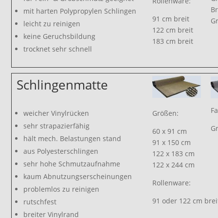
Rollenware:
B
mit harten Polypropylen Schlingen
91 cm breit
G
leicht zu reinigen
122 cm breit
keine Geruchsbildung
183 cm breit
trocknet sehr schnell
Schlingenmatte
Fa
weicher Vinylrücken
Größen:
sehr strapazierfähig
Gr
60 x 91 cm
hält mech. Belastungen stand
91 x 150 cm
aus Polyesterschlingen
122 x 183 cm
sehr hohe Schmutzaufnahme
122 x 244 cm
kaum Abnutzungserscheinungen
Rollenware:
problemlos zu reinigen
91 oder 122 cm brei
rutschfest
breiter Vinylrand