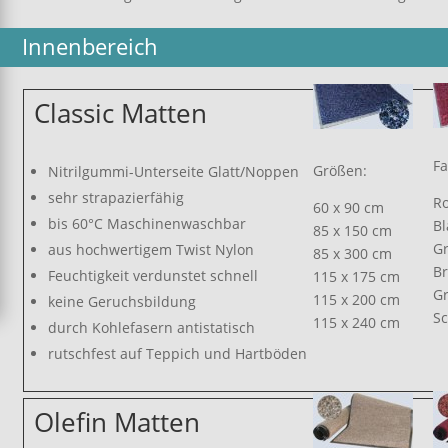
Innenbereich
Classic Matten
Fa
Größen:
Nitrilgummi-Unterseite Glatt/Noppen
sehr strapazierfähig
Ro
60 x 90 cm
bis 60°C Maschinenwaschbar
Bl
85 x 150 cm
G
aus hochwertigem Twist Nylon
85 x 300 cm
B
Feuchtigkeit verdunstet schnell
115 x 175 cm
G
115 x 200 cm
keine Geruchsbildung
S
115 x 240 cm
durch Kohlefasern antistatisch
rutschfest auf Teppich und Hartböden
Olefin Matten