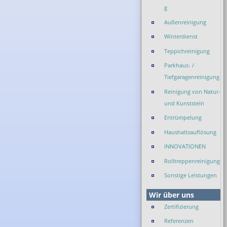
g
Außenreinigung
Winterdienst
Teppichreinigung
Parkhaus- /
Tiefgaragenreinigung
Reinigung von Natur-
und Kunststein
Entrümpelung
Haushaltsauflösung
INNOVATIONEN
Rolltreppenreinigung
Sonstige Leistungen
Wir über uns
Zertifizierung
Referenzen