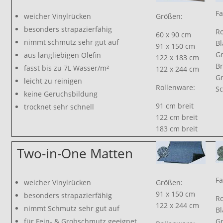
Fa
weicher Vinylrücken
Größen:
besonders strapazierfähig
Ro
60 x 90 cm
nimmt schmutz sehr gut auf
Bl
91 x 150 cm
G
aus langliebigen Olefin
122 x 183 cm
B
fasst bis zu 7L Wasser/m²
122 x 244 cm
G
leicht zu reinigen
Rollenware:
S
keine Geruchsbildung
91 cm breit
trocknet sehr schnell
122 cm breit
183 cm breit
Two-in-One Matten
Fa
weicher Vinylrücken
Größen:
91 x 150 cm
besonders strapazierfähig
Ro
122 x 244 cm
nimmt Schmutz sehr gut auf
Bl
G
für Fein- & Grobschmutz geeignet