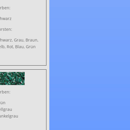
rben:
chwarz
rsten:
hwarz, Grau, Braun,
lb, Rot, Blau, Grün
rben:
rün
llgrau
unkelgrau