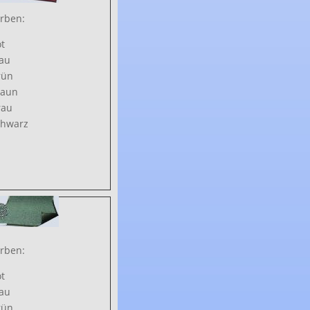
rben:
t
au
rün
raun
rau
chwarz
rben:
t
au
rün