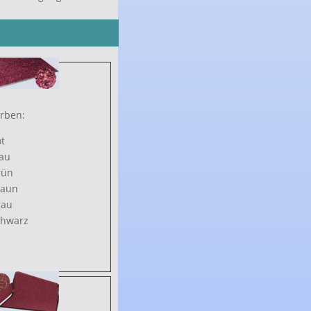
rben:
t
au
rün
raun
rau
chwarz