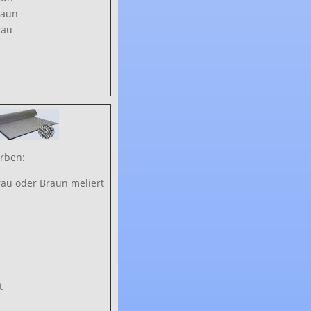
raun
rau
rben:
au oder Braun meliert
t