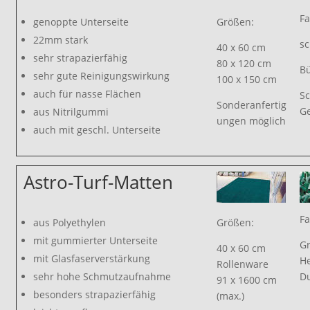
Fa
genoppte Unterseite
Größen:
22mm stark
s
40 x 60 cm
sehr strapazierfähig
80 x 120 cm
Bü
sehr gute Reinigungswirkung
100 x 150 cm
auch für nasse Flächen
Sc
Sonderanfertig
Ge
aus Nitrilgummi
ungen möglich
auch mit geschl. Unterseite
Astro-Turf-Matten
Fa
aus Polyethylen
Größen:
mit gummierter Unterseite
G
40 x 60 cm
mit Glasfaserverstärkung
He
Rollenware
sehr hohe Schmutzaufnahme
D
91 x 1600 cm
besonders strapazierfähig
(max.)