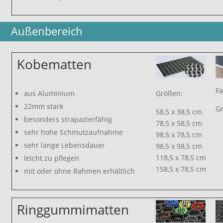
Außenbereich
Kobematten
Fa
aus Aluminium
Größen:
22mm stark
Gr
58,5 x 38,5 cm
besonders strapazierfähig
78,5 x 58,5 cm
sehr hohe Schmutzaufnahme
98,5 x 78,5 cm
sehr lange Lebensdauer
98,5 x 98,5 cm
118,5 x 78,5 cm
leicht zu pflegen
158,5 x 78,5 cm
mit oder ohne Rahmen erhältlich
Ringgummimatten